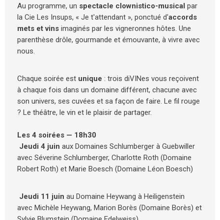
Au programme, un
spectacle clownistico-musical
par
la Cie Les Insups, « Je t'attendant », ponctué d'
accords
mets et vins
imaginés par les vigneronnes hôtes. Une
parenthèse drôle, gourmande et émouvante, à vivre avec
nous.
Chaque soirée est
unique
: trois diVINes vous reçoivent
à chaque fois dans un domaine différent, chacune avec
son univers, ses cuvées et sa façon de faire. Le fil rouge
? Le théâtre, le vin et le plaisir de partager.
Les 4 soirées — 18h30
Jeudi 4 juin
aux Domaines Schlumberger à Guebwiller
avec Séverine Schlumberger, Charlotte Roth (Domaine
Robert Roth) et Marie Boesch (Domaine Léon Boesch)
Jeudi 11 juin
au Domaine Heywang à Heiligenstein
avec Michèle Heywang, Marion Borès (Domaine Borès) et
Sylvie Blumstein (Domaine Edelweiss)